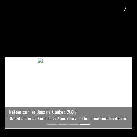
ARRLAURENTIDES
EN
FR
Previous
Next
Retour sur les Jeux du Québec 2026
Blainville - samedi 7 mars 2026 Aujourd'hui a pris fin le deuxième bloc des Jeux du Québec 2026. Nous tenons à féliciter notre équipe JDQ-Laurentides qui a pris part à ce bloc. C'est